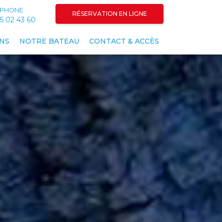
ÉPHONE
RÉSERVATION EN LIGNE
5 02 43 60
NS
NOTRE BATEAU
CONTACT & ACCÈS